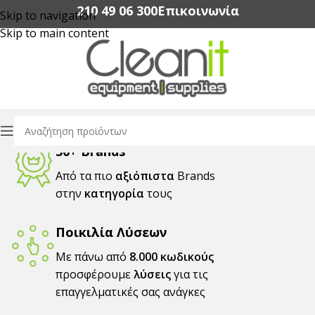
210 49 06 300‬
Επικοινωνία
Skip to navigation
Skip to main content
30+ Brands
Από τα πιο
αξιόπιστα
Brands
στην
κατηγορία
τους
Ποικιλία Λύσεων
Με πάνω από
8.000 κωδικούς
προσφέρουμε
λύσεις
για τις
επαγγελματικές σας ανάγκες