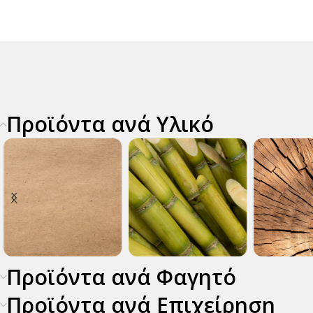
Προϊόντα ανά Υλικό
Προϊόντα ανά Φαγητό
τί
Ζαχαροκάλαμο
Ξύλο
Φ
Φ
Προϊόντα ανά Επιχείρηση