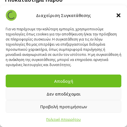
Άγιος Βλάσης Αρχίλοχος, Πάρος 84400
Διαχείριση Συγκατάθεσης
22840 43 163
paros@cleanit.gr
Για να παρέχουμε την καλύτερη εμπειρία, χρησιμοποιούμε
τεχνολογίες όπως cookies για την αποθήκευση ή/και την πρόσβαση
σε πληροφορίες συσκευών. Η συγκατάθεση για τις εν λόγω
Υποκατάστημα Σαντορίνης
τεχνολογίες θα μας επιτρέψει να επεξεργαστούμε δεδομένα
προσωπικού χαρακτήρα, όπως συμπεριφορά περιήγησης ή
μοναδικά αναγνωριστικά σε αυτόν τον ιστότοπο. Η μη συγκατάθεση ή
Έξω Γωνία, Σαντορίνη
847 00
η ανάκληση της συγκατάθεσης, μπορεί να επηρεάσει αρνητικά
22860 22322
ορισμένες λειτουργίες και δυνατότητες.
santorini@cleanit.gr
Αποδοχή
Δεν αποδέχομαι
ΘΕΣΕΙΣ ΕΡΓΑΣΙΑΣ
|
EXPERT ADVICE
|
INSPIRATION
CORNER
|
ΕΠΙΚΟΙΝΩΝΙΑ
Προβολή προτιμήσεων
Πολιτική Απορρήτου
2025 © CLEANIT Equipment and Supplies