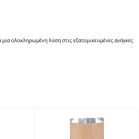
α μια ολοκληρωμένη λύση στις εξατομικευμένες ανάγκες
pired
σει Brand
ing έμπνευση για το επόμενο σου project.
ΣΟΤΕΡΑ