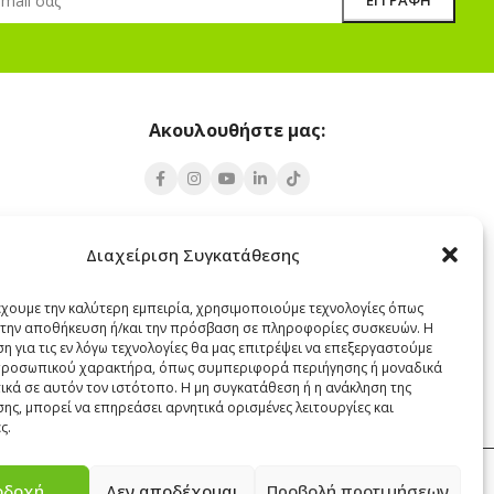
Ακουλουθήστε μας:
Υποκατάστημα Σαντορίνης
Διαχείριση Συγκατάθεσης
 Πάρος 84400
Έξω Γωνία, Σαντορίνη
847 00
έχουμε την καλύτερη εμπειρία, χρησιμοποιούμε τεχνολογίες όπως
α την αποθήκευση ή/και την πρόσβαση σε πληροφορίες συσκευών. Η
22860 22322
η για τις εν λόγω τεχνολογίες θα μας επιτρέψει να επεξεργαστούμε
santorini@cleanit.gr
ροσωπικού χαρακτήρα, όπως συμπεριφορά περιήγησης ή μοναδικά
ικά σε αυτόν τον ιστότοπο. Η μη συγκατάθεση ή η ανάκληση της
ης, μπορεί να επηρεάσει αρνητικά ορισμένες λειτουργίες και
ς.
οδοχή
Δεν αποδέχομαι
Προβολή προτιμήσεων