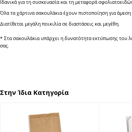
Ιδανικά για τη συσκευασία και τη μεταφορά σφολιατοειδών
Αναδευτήρες
Όλα τα χάρτινα σακουλάκια έχουν πιστοποίηση για άμεση 
ΜΕΤΑΦΟΡΑ ΦΑΓΗΤΟΥ
Διατίθεται μεγάλη ποικιλία σε διαστάσεις και μεγέθη.
Κουβέρ
ΑΝΑΛΩΣΙΜΑ ΕΣΤΙΑΣΗΣ
Χαρτί Περιτυλίγματος
Αλουμινόχαρτο
* Στα σακουλάκια υπάρχει η δυνατότητα εκτύπωσης του λ
Σακουλάκια
Μεμβράνη
σας.
Τσάντες
Αντικολλητικό Χαρτί &
Λαδόκολλες
Σακούλες Vacuum
Καύσιμη Ύλη
Στην Ίδια Κατηγορία