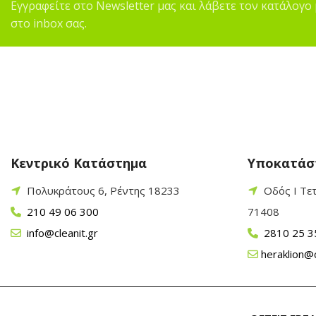
Εγγραφείτε στο Newsletter μας και λάβετε τον κατάλογο 
στο inbox σας.
Κεντρικό Κατάστημα
Υποκατάσ
Πολυκράτους 6, Ρέντης 18233
Οδός Ι Τε
210 49 06 300
71408
info@cleanit.gr
2810 25 3
heraklion@c