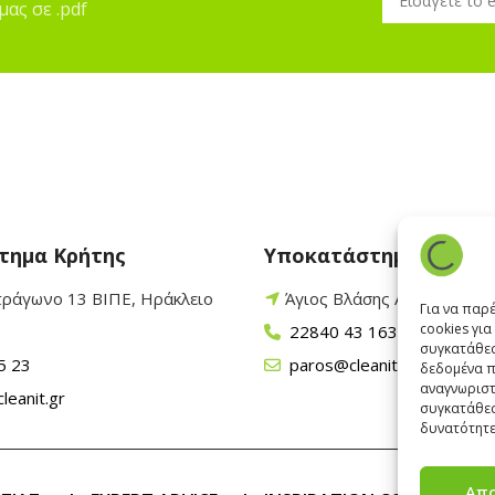
μας σε .pdf
τημα Κρήτης
Υποκατάστημα Πάρου
τράγωνο 13 ΒΙΠΕ, Ηράκλειο
Άγιος Βλάσης Αρχίλοχος,
Για να παρ
cookies γι
22840 43 163
συγκατάθεσ
5 23
paros@cleanit.gr
δεδομένα π
αναγνωριστ
leanit.gr
συγκατάθεσ
δυνατότητε
Απ