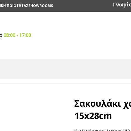
Γνωρίσ
ΙΚΗ ΠΟΙΟΤΗΤΑΣ
SHOWROOMS
αρ
08:00 - 17:00
ύ
/
Σακουλάκια
/
Σακουλάκι χάρτινο Craft | 15x28cm
Σακουλάκι χά
15x28cm