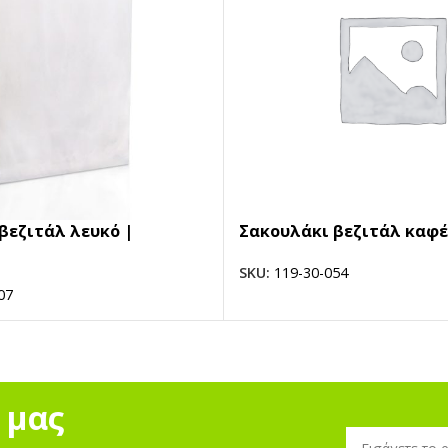
βεζιτάλ λευκό |
Σακουλάκι βεζιτάλ καφέ
SKU:
119-30-054
07
 μας