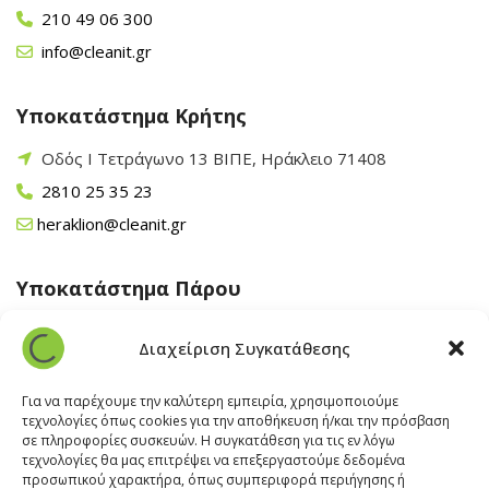
210 49 06 300
info@cleanit.gr
Υποκατάστημα Κρήτης
Οδός Ι Τετράγωνο 13 ΒΙΠΕ, Ηράκλειο 71408
2810 25 35 23
heraklion@cleanit.gr
Υποκατάστημα Πάρου
Άγιος Βλάσης Αρχίλοχος, Πάρος 84400
Διαχείριση Συγκατάθεσης
22840 43 163
paros@cleanit.gr
Για να παρέχουμε την καλύτερη εμπειρία, χρησιμοποιούμε
τεχνολογίες όπως cookies για την αποθήκευση ή/και την πρόσβαση
σε πληροφορίες συσκευών. Η συγκατάθεση για τις εν λόγω
Υποκατάστημα Σαντορίνης
τεχνολογίες θα μας επιτρέψει να επεξεργαστούμε δεδομένα
προσωπικού χαρακτήρα, όπως συμπεριφορά περιήγησης ή