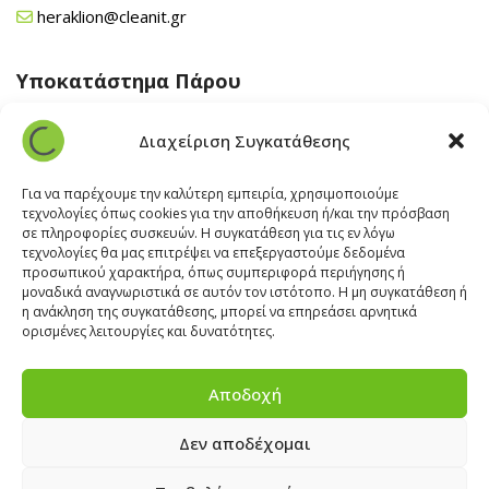
heraklion@cleanit.gr
Υποκατάστημα Πάρου
Άγιος Βλάσης Αρχίλοχος, Πάρος 84400
Διαχείριση Συγκατάθεσης
22840 43 163
paros@cleanit.gr
Για να παρέχουμε την καλύτερη εμπειρία, χρησιμοποιούμε
τεχνολογίες όπως cookies για την αποθήκευση ή/και την πρόσβαση
σε πληροφορίες συσκευών. Η συγκατάθεση για τις εν λόγω
Υποκατάστημα Σαντορίνης
τεχνολογίες θα μας επιτρέψει να επεξεργαστούμε δεδομένα
προσωπικού χαρακτήρα, όπως συμπεριφορά περιήγησης ή
μοναδικά αναγνωριστικά σε αυτόν τον ιστότοπο. Η μη συγκατάθεση ή
Έξω Γωνία, Σαντορίνη
847 00
η ανάκληση της συγκατάθεσης, μπορεί να επηρεάσει αρνητικά
22860 22322
ορισμένες λειτουργίες και δυνατότητες.
santorini@cleanit.gr
Αποδοχή
Δεν αποδέχομαι
ΘΕΣΕΙΣ ΕΡΓΑΣΙΑΣ
|
EXPERT ADVICE
|
INSPIRATION