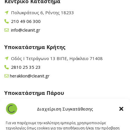
Κεντρικό Κατάστημα
Πολυκράτους 6, Ρέντης 18233
210 49 06 300
info@cleanit.gr
Υποκατάστημα Κρήτης
Οδός Ι Τετράγωνο 13 ΒΙΠΕ, Ηράκλειο 71408
2810 25 35 23
heraklion@cleanit.gr
Υποκατάστημα Πάρου
Άγιος Βλάσης Αρχίλοχος, Πάρος 84400
Διαχείριση Συγκατάθεσης
22840 43 163
paros@cleanit.gr
Για να παρέχουμε την καλύτερη εμπειρία, χρησιμοποιούμε
τεχνολογίες όπως cookies για την αποθήκευση ή/και την πρόσβαση