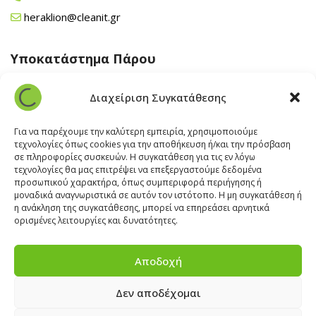
heraklion@cleanit.gr
Υποκατάστημα Πάρου
Άγιος Βλάσης Αρχίλοχος, Πάρος 84400
Διαχείριση Συγκατάθεσης
22840 43 163
paros@cleanit.gr
Για να παρέχουμε την καλύτερη εμπειρία, χρησιμοποιούμε
τεχνολογίες όπως cookies για την αποθήκευση ή/και την πρόσβαση
σε πληροφορίες συσκευών. Η συγκατάθεση για τις εν λόγω
Υποκατάστημα Σαντορίνης
τεχνολογίες θα μας επιτρέψει να επεξεργαστούμε δεδομένα
προσωπικού χαρακτήρα, όπως συμπεριφορά περιήγησης ή
μοναδικά αναγνωριστικά σε αυτόν τον ιστότοπο. Η μη συγκατάθεση ή
Έξω Γωνία, Σαντορίνη
847 00
η ανάκληση της συγκατάθεσης, μπορεί να επηρεάσει αρνητικά
22860 22322
ορισμένες λειτουργίες και δυνατότητες.
santorini@cleanit.gr
Αποδοχή
Δεν αποδέχομαι
ΘΕΣΕΙΣ ΕΡΓΑΣΙΑΣ
|
EXPERT ADVICE
|
INSPIRATION