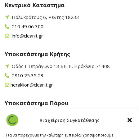
Κεντρικό Κατάστημα
Πολυκράτους 6, Ρέντης 18233
210 49 06 300
info@cleanit.gr
Υποκατάστημα Κρήτης
Οδός Ι Τετράγωνο 13 ΒΙΠΕ, Ηράκλειο 71408
2810 25 35 23
heraklion@cleanit.gr
Υποκατάστημα Πάρου
Άγιος Βλάσης Αρχίλοχος, Πάρος 84400
Διαχείριση Συγκατάθεσης
22840 43 163
paros@cleanit.gr
Για να παρέχουμε την καλύτερη εμπειρία, χρησιμοποιούμε