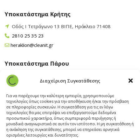
Υποκατάστημα Κρήτης
Οδός Ι Τετράγωνο 13 ΒΙΠΕ, Ηράκλειο 71408
2810 25 35 23
heraklion@cleanit.gr
Υποκατάστημα Πάρου
Άγιος Βλάσης Αρχίλοχος, Πάρος 84400
Διαχείριση Συγκατάθεσης
22840 43 163
paros@cleanit.gr
Για να παρέχουμε την καλύτερη εμπειρία, χρησιμοποιούμε
τεχνολογίες όπως cookies για την αποθήκευση ή/και την πρόσβαση
σε πληροφορίες συσκευών. Η συγκατάθεση για τις εν λόγω
Υποκατάστημα Σαντορίνης
τεχνολογίες θα μας επιτρέψει να επεξεργαστούμε δεδομένα
προσωπικού χαρακτήρα, όπως συμπεριφορά περιήγησης ή
μοναδικά αναγνωριστικά σε αυτόν τον ιστότοπο. Η μη συγκατάθεση ή
Έξω Γωνία, Σαντορίνη
847 00
η ανάκληση της συγκατάθεσης, μπορεί να επηρεάσει αρνητικά
22860 22322
ορισμένες λειτουργίες και δυνατότητες.