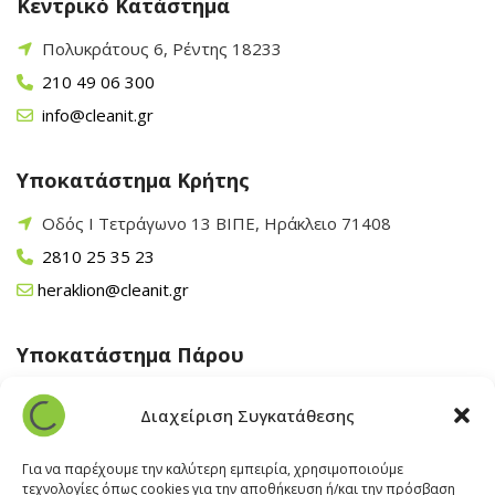
Κεντρικό Κατάστημα
Πολυκράτους 6, Ρέντης 18233
210 49 06 300
info@cleanit.gr
Υποκατάστημα Κρήτης
Οδός Ι Τετράγωνο 13 ΒΙΠΕ, Ηράκλειο 71408
2810 25 35 23
heraklion@cleanit.gr
Υποκατάστημα Πάρου
Άγιος Βλάσης Αρχίλοχος, Πάρος 84400
Διαχείριση Συγκατάθεσης
22840 43 163
paros@cleanit.gr
Για να παρέχουμε την καλύτερη εμπειρία, χρησιμοποιούμε
τεχνολογίες όπως cookies για την αποθήκευση ή/και την πρόσβαση