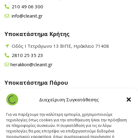
210 49 06 300
info@cleanit.gr
Υποκατάστημα Κρήτης
Οδός Ι Τετράγωνο 13 ΒΙΠΕ, Ηράκλειο 71408
2810 25 35 23
heraklion@cleanit.gr
Υποκατάστημα Πάρου
Άγιος Βλάσης Αρχίλοχος, Πάρος 84400
Διαχείριση Συγκατάθεσης
22840 43 163
paros@cleanit.gr
Για να παρέχουμε την καλύτερη εμπειρία, χρησιμοποιούμε
τεχνολογίες όπως cookies για την αποθήκευση ή/και την πρόσβαση
σε πληροφορίες συσκευών. Η συγκατάθεση για τις εν λόγω
Υποκατάστημα Σαντορίνης
τεχνολογίες θα μας επιτρέψει να επεξεργαστούμε δεδομένα
προσωπικού χαρακτήρα, όπως συμπεριφορά περιήγησης ή