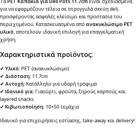
Τα
PET Kαπάκια για Deli Pots 11.7cm
είναι σχεδιασμένα
για να εφαρμόζουν τέλεια σε στρογγυλά σκεύη deli,
προσφέροντας ασφαλές κλείσιμο και προστασία του
περιεχομένου. Κατασκευασμένα από
ανακυκλώσιμο PET
υλικό
, αποτελούν ιδανική επιλογή για επαγγελματική
χρήση.
Χαρακτηριστικά προϊόντος:
✔
Υλικό:
PET (ανακυκλώσιμο)
✔
Διάσταση:
11.7cm
✔
Αντοχή:
Κατάλληλο για υδαρή τρόφιμα
✔
Ιδανικό για:
Γιαούρτι, φρούτα, ξηρούς καρπούς και
layered snacks
✔
Κιβωτιοποίηση:
10×50 τεμάχια
Ιδανικό για επιχειρήσεις εστίασης, take-away και delivery!