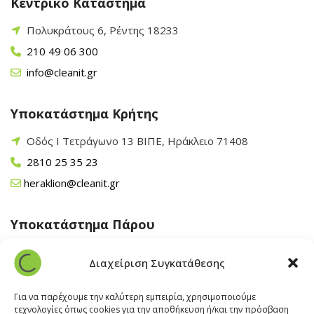
Κεντρικό Κατάστημα
Πολυκράτους 6, Ρέντης 18233
210 49 06 300
info@cleanit.gr
Υποκατάστημα Κρήτης
Οδός Ι Τετράγωνο 13 ΒΙΠΕ, Ηράκλειο 71408
2810 25 35 23
heraklion@cleanit.gr
Υποκατάστημα Πάρου
Άγιος Βλάσης Αρχίλοχος, Πάρος 84400
Διαχείριση Συγκατάθεσης
22840 43 163
paros@cleanit.gr
Για να παρέχουμε την καλύτερη εμπειρία, χρησιμοποιούμε
τεχνολογίες όπως cookies για την αποθήκευση ή/και την πρόσβαση