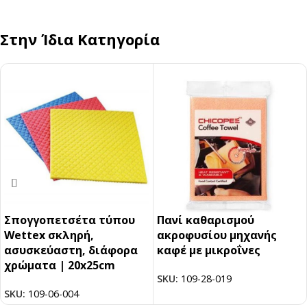
Στην Ίδια Κατηγορία
Σπογγοπετσέτα τύπου
Πανί καθαρισμού
Wettex σκληρή,
ακροφυσίου μηχανής
ασυσκεύαστη, διάφορα
καφέ με μικροΐνες
χρώματα | 20x25cm
SKU:
109-28-019
SKU:
109-06-004