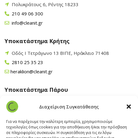
Πολυκράτους 6, Ρέντης 18233
210 49 06 300
info@cleanit.gr
Υποκατάστημα Κρήτης
Οδός Ι Τετράγωνο 13 ΒΙΠΕ, Ηράκλειο 71408
2810 25 35 23
heraklion@cleanit.gr
Υποκατάστημα Πάρου
Άγιος Βλάσης Αρχίλοχος, Πάρος 84400
Διαχείριση Συγκατάθεσης
22840 43 163
paros@cleanit.gr
Για να παρέχουμε την καλύτερη εμπειρία, χρησιμοποιούμε
τεχνολογίες όπως cookies για την αποθήκευση ή/και την πρόσβαση
σε πληροφορίες συσκευών. Η συγκατάθεση για τις εν λόγω