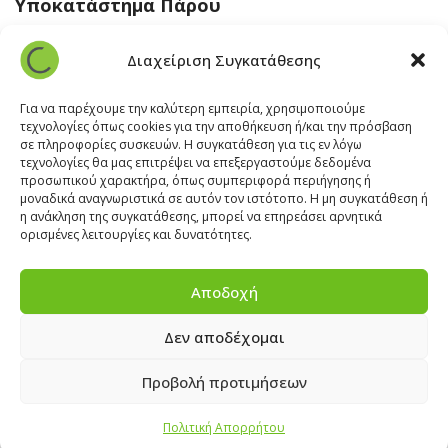
Υποκατάστημα Πάρου
Άγιος Βλάσης Αρχίλοχος, Πάρος 84400
Διαχείριση Συγκατάθεσης
22840 43 163
paros@cleanit.gr
Για να παρέχουμε την καλύτερη εμπειρία, χρησιμοποιούμε
τεχνολογίες όπως cookies για την αποθήκευση ή/και την πρόσβαση
σε πληροφορίες συσκευών. Η συγκατάθεση για τις εν λόγω
Υποκατάστημα Σαντορίνης
τεχνολογίες θα μας επιτρέψει να επεξεργαστούμε δεδομένα
προσωπικού χαρακτήρα, όπως συμπεριφορά περιήγησης ή
μοναδικά αναγνωριστικά σε αυτόν τον ιστότοπο. Η μη συγκατάθεση ή
Έξω Γωνία, Σαντορίνη
847 00
η ανάκληση της συγκατάθεσης, μπορεί να επηρεάσει αρνητικά
22860 22322
ορισμένες λειτουργίες και δυνατότητες.
santorini@cleanit.gr
Αποδοχή
Δεν αποδέχομαι
ΘΕΣΕΙΣ ΕΡΓΑΣΙΑΣ
|
EXPERT ADVICE
|
INSPIRATION
CORNER
|
ΕΠΙΚΟΙΝΩΝΙΑ
Προβολή προτιμήσεων
Πολιτική Απορρήτου
2025 © CLEANIT Equipment and Supplies