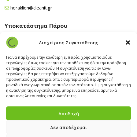
heraklion@cleanit.gr
Υποκατάστημα Πάρου
Άγιος Βλάσης Αρχίλοχος, Πάρος 84400
Διαχείριση Συγκατάθεσης
22840 43 163
paros@cleanit.gr
Για να παρέχουμε την καλύτερη εμπειρία, χρησιμοποιούμε
τεχνολογίες όπως cookies για την αποθήκευση ή/και την πρόσβαση
σε πληροφορίες συσκευών. Η συγκατάθεση για τις εν λόγω
Υποκατάστημα Σαντορίνης
τεχνολογίες θα μας επιτρέψει να επεξεργαστούμε δεδομένα
προσωπικού χαρακτήρα, όπως συμπεριφορά περιήγησης ή
μοναδικά αναγνωριστικά σε αυτόν τον ιστότοπο. Η μη συγκατάθεση ή
Έξω Γωνία, Σαντορίνη
847 00
η ανάκληση της συγκατάθεσης, μπορεί να επηρεάσει αρνητικά
22860 22322
ορισμένες λειτουργίες και δυνατότητες.
santorini@cleanit.gr
Αποδοχή
Δεν αποδέχομαι
ΘΕΣΕΙΣ ΕΡΓΑΣΙΑΣ
|
EXPERT ADVICE
|
INSPIRATION