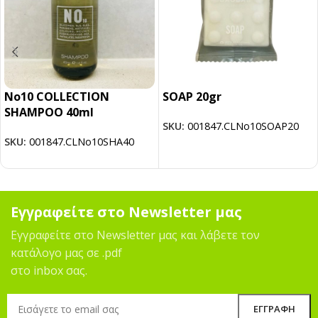
No10 COLLECTION
SOAP 20gr
SHAMPOO 40ml
SKU:
001847.CLNo10SOAP20
SKU:
001847.CLNo10SHA40
Εγγραφείτε στο Newsletter μας
Εγγραφείτε στο Newsletter μας και λάβετε τον
κατάλογο μας σε .pdf
στο inbox σας.