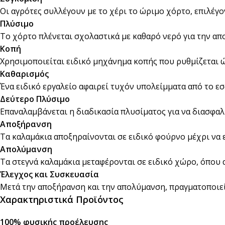
Αναδευτήρες
Οι αγρότες συλλέγουν με το χέρι το ώριμο χόρτο, επιλέγ
Πλύσιμο
ΜΕΤΑΦΟΡΑ ΦΑΓΗΤΟΥ
Το χόρτο πλένεται σχολαστικά με καθαρό νερό για την α
Κουβέρ
ΑΝΑΛΩΣΙΜΑ ΕΣΤΙΑΣΗΣ
Κοπή
Χαρτί Περιτυλίγματος
Αλουμινόχαρτο
Χρησιμοποιείται ειδικό μηχάνημα κοπής που ρυθμίζεται ώ
Καθαρισμός
Σακουλάκια
Μεμβράνη
Ένα ειδικό εργαλείο αφαιρεί τυχόν υπολείμματα από το εσ
Τσάντες
Αντικολλητικό Χαρτί &
Δεύτερο Πλύσιμο
Λαδόκολλες
Επαναλαμβάνεται η διαδικασία πλυσίματος για να διασφαλ
Σακούλες Vacuum
Αποξήρανση
Τα καλαμάκια αποξηραίνονται σε ειδικό φούρνο μέχρι να 
Καύσιμη Ύλη
Απολύμανση
Τα στεγνά καλαμάκια μεταφέρονται σε ειδικό χώρο, όπου 
Έλεγχος και Συσκευασία
Μετά την αποξήρανση και την απολύμανση, πραγματοποιείτ
Χαρακτηριστικά Προϊόντος
100% φυσικής προέλευσης