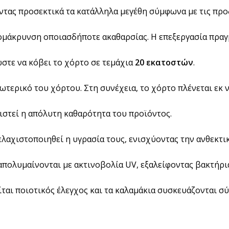
BRANDED ΛΥΣΕΙΣ
οντας προσεκτικά τα κατάλληλα μεγέθη σύμφωνα με τις προ
Χάρτινα Ποτήρια
πομάκρυνση οποιασδήποτε ακαθαρσίας. Η επεξεργασία πραγ
Χαρτιά Περιτυλίγματος
Χαρτοπετσέτες
στε να κόβει το χόρτο σε τεμάχια
20 εκατοστών
.
Τσάντες Μεταφοράς
NEW
ωτερικό του χόρτου. Στη συνέχεια, το χόρτο πλένεται εκ 
Lunch Box
Buckets για Κοτόπουλο
ιστεί η απόλυτη καθαρότητα του προϊόντος.
ελαχιστοποιηθεί η υγρασία τους, ενισχύοντας την ανθεκτι
απολυμαίνονται με ακτινοβολία UV, εξαλείφοντας βακτήρι
Be ins
Λύσεις βά
Food Packag
αι ποιοτικός έλεγχος και τα καλαμάκια συσκευάζονται σύ
ΔΕΣ ΠΕΡΙΣ