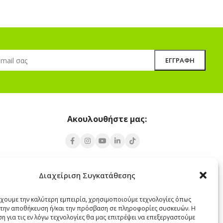
Ακουλουθήστε μας:
Υποκατάστημα Σαντορίνης
Διαχείριση Συγκατάθεσης
 Πάρος 84400
Έξω Γωνία, Σαντορίνη
847 00
έχουμε την καλύτερη εμπειρία, χρησιμοποιούμε τεχνολογίες όπως
α την αποθήκευση ή/και την πρόσβαση σε πληροφορίες συσκευών. Η
22860 22322
η για τις εν λόγω τεχνολογίες θα μας επιτρέψει να επεξεργαστούμε