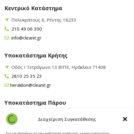
Κεντρικό Κατάστημα
Πολυκράτους 6, Ρέντης 18233
210 49 06 300
info@cleanit.gr
Υποκατάστημα Κρήτης
Οδός Ι Τετράγωνο 13 ΒΙΠΕ, Ηράκλειο 71408
2810 25 35 23
heraklion@cleanit.gr
Υποκατάστημα Πάρου
Άγιος Βλάσης Αρχίλοχος, Πάρος 84400
Διαχείριση Συγκατάθεσης
22840 43 163
paros@cleanit.gr
Για να παρέχουμε την καλύτερη εμπειρία, χρησιμοποιούμε