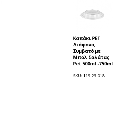
Καπάκι PΕΤ
Διάφανο,
Συμβατό με
Μπολ Σαλάτας
Pet 500ml -750ml
SKU:
119-23-018
ΠΡΟΪΟΝΤΑ ICUP
Ποτήρια
Καπάκια
Μηχανές
Γνωρίστε την icup
HOT