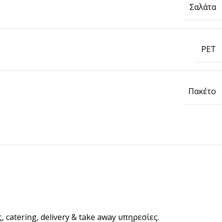
Σαλάτα
PET
Πακέτο
pired
σει Brand
ing έμπνευση για το επόμενο σου project.
ΣΟΤΕΡΑ
catering, delivery & take away υπηρεσίες.