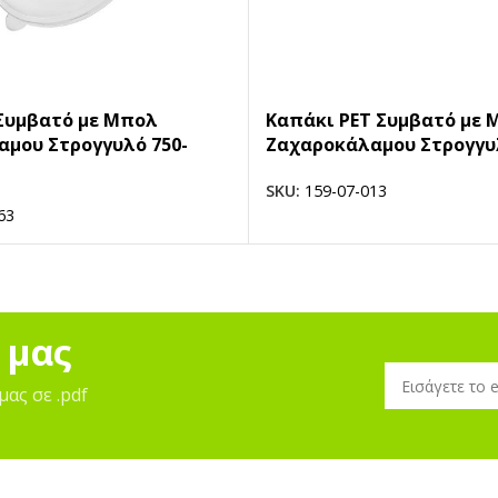
Συμβατό με Μπολ
Καπάκι PET Συμβατό με 
μου Στρογγυλό 750-
Ζαχαροκάλαμου Στρογγυ
SKU:
159-07-013
63
 μας
μας σε .pdf