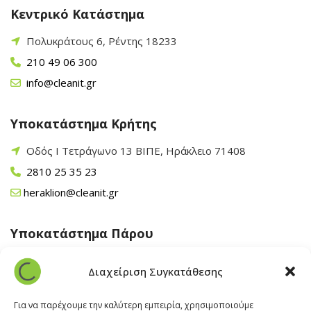
Κεντρικό Κατάστημα
Πολυκράτους 6, Ρέντης 18233
210 49 06 300
info@cleanit.gr
Υποκατάστημα Κρήτης
Οδός Ι Τετράγωνο 13 ΒΙΠΕ, Ηράκλειο 71408
2810 25 35 23
heraklion@cleanit.gr
Υποκατάστημα Πάρου
Άγιος Βλάσης Αρχίλοχος, Πάρος 84400
Διαχείριση Συγκατάθεσης
22840 43 163
paros@cleanit.gr
Για να παρέχουμε την καλύτερη εμπειρία, χρησιμοποιούμε