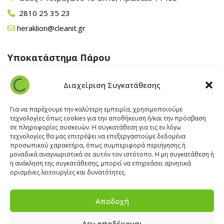
2810 25 35 23
heraklion@cleanit.gr
Υποκατάστημα Πάρου
Άγιος Βλάσης Αρχίλοχος, Πάρος 84400
Διαχείριση Συγκατάθεσης
22840 43 163
paros@cleanit.gr
Για να παρέχουμε την καλύτερη εμπειρία, χρησιμοποιούμε
τεχνολογίες όπως cookies για την αποθήκευση ή/και την πρόσβαση
σε πληροφορίες συσκευών. Η συγκατάθεση για τις εν λόγω
Υποκατάστημα Σαντορίνης
τεχνολογίες θα μας επιτρέψει να επεξεργαστούμε δεδομένα
προσωπικού χαρακτήρα, όπως συμπεριφορά περιήγησης ή
μοναδικά αναγνωριστικά σε αυτόν τον ιστότοπο. Η μη συγκατάθεση ή
Έξω Γωνία, Σαντορίνη
847 00
η ανάκληση της συγκατάθεσης, μπορεί να επηρεάσει αρνητικά
22860 22322
ορισμένες λειτουργίες και δυνατότητες.
santorini@cleanit.gr
Αποδοχή
Δεν αποδέχομαι