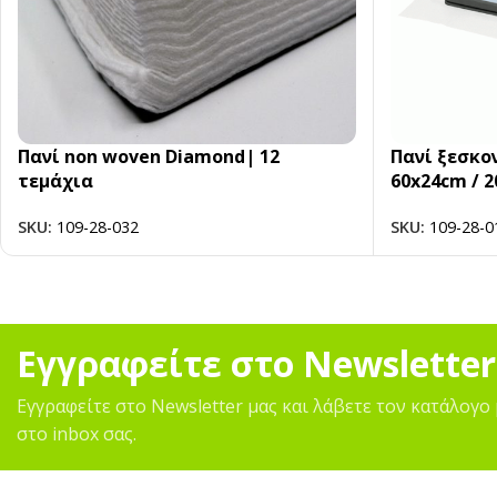
Πανί non woven Diamond| 12
Πανί ξεσκον
τεμάχια
60x24cm / 2
SKU:
109-28-032
SKU:
109-28-0
Εγγραφείτε στο Newsletter
Εγγραφείτε στο Newsletter μας και λάβετε τον κατάλογο 
στο inbox σας.