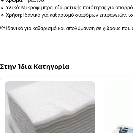
Αναδευτήρες
🔹
Υλικό
: Μικροφίμπρα, εξαιρετικής ποιότητας για απορρ
🔹
Χρήση
: Ιδανικό για καθαρισμό διαφόρων επιφανειών, ι
ΜΕΤΑΦΟΡΑ ΦΑΓΗΤΟΥ
Κουβέρ
ΑΝΑΛΩΣΙΜΑ ΕΣΤΙΑΣΗΣ
💡 Ιδανικό για καθαρισμό και απολύμανση σε χώρους που 
Χαρτί Περιτυλίγματος
Αλουμινόχαρτο
Σακουλάκια
Μεμβράνη
Τσάντες
Αντικολλητικό Χαρτί &
Λαδόκολλες
Στην Ίδια Κατηγορία
Σακούλες Vacuum
Καύσιμη Ύλη