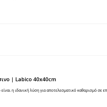
ΠΡΟΪΟΝΤΑ ICUP
Ποτήρια
ινο | Labico 40x40cm
Καπάκια
Μηχανές
o
είναι η ιδανική λύση για αποτελεσματικό καθαρισμό σε ε
Γνωρίστε την icup
HOT