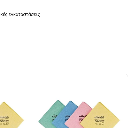
ικές εγκαταστάσεις
pired
σει Brand
ing έμπνευση για το επόμενο σου project.
ΣΟΤΕΡΑ