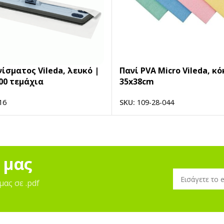
ίσματος Vileda, λευκό |
Πανί PVA Micro Vileda, κό
00 τεμάχια
35x38cm
16
SKU:
109-28-044
 μας
μας σε .pdf