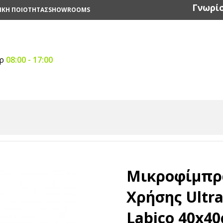
Γνωρίσ
ΙΚΗ ΠΟΙΟΤΗΤΑΣ
SHOWROOMS
αρ
08:00 - 17:00
ός Επιφανειών
/
Πανιά Καθαρισμού
/
Μικροφίμπρα Γενικής Χ
Μικροφίμπρα
Χρήσης Ultr
Labico 40x4