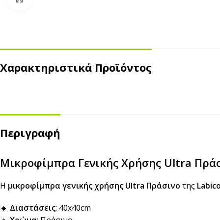
Χαρακτηριστικά Προϊόντος
ΣΚΕΥΗ ΤΡΟΦΙΜΩΝ
ΑΝΑΛΩΣΙΜΑ ΚΑΦΕ
Περιγραφή
Kraft
Χάρτινα Ποτήρια
ECO
Μικροφίμπρα Γενικής Χρήσης Ultra Πράσ
Ζαχαροκάλαμο
Πλαστικά Ποτήρια
Πλαστικά
Καπάκια
Η
μικροφίμπρα γενικής χρήσης Ultra Πράσινο
της
Labic
Αλουμίνιο
Καλαμάκια
🔹
Διαστάσεις
: 40x40cm
Ψητοπωλείου
Θήκες Μεταφοράς
🔹
Χρώμα
: Πράσινο