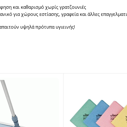
BRANDED ΛΥΣΕΙΣ
όφηση και καθαρισμό χωρίς γρατζουνιές
δανικό για χώρους εστίασης, γραφεία και άλλες επαγγελματ
Χάρτινα Ποτήρια
Χαρτιά Περιτυλίγματος
απαιτούν υψηλά πρότυπα υγιεινής!
Χαρτοπετσέτες
Τσάντες Μεταφοράς
NEW
Lunch Box
Buckets για Κοτόπουλο
Be ins
Λύσεις βά
Food Packag
ΔΕΣ ΠΕΡΙΣ