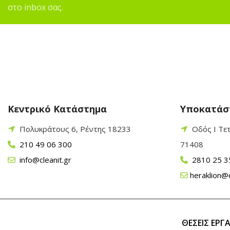
στο inbox σας.
Κεντρικό Κατάστημα
Υποκατάσ
Πολυκράτους 6, Ρέντης 18233
Οδός Ι Τε
210 49 06 300
71408
info@cleanit.gr
2810 25 3
heraklion@c
ΘΕΣΕΙΣ ΕΡΓ