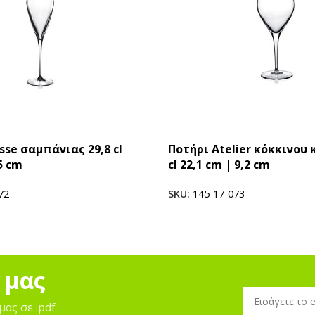
sse σαμπάνιας 29,8 cl
Ποτήρι Atelier κόκκινου 
5 cm
cl 22,1 cm | 9,2 cm
72
SKU:
145-17-073
 μας
μας σε .pdf