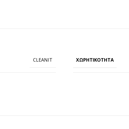
ΧΩΡΗΤΙΚΌΤΗΤΑ
CLEANIT
ΠΡΟΪΟΝΤΑ ICUP
Ποτήρια
Καπάκια
Μηχανές
Γνωρίστε την icup
HOT