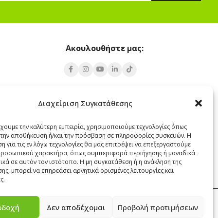
Ακουλουθήστε μας:
Υποκατάστημα Σαντορίνης
Διαχείριση Συγκατάθεσης
 Πάρος 84400
Έξω Γωνία, Σαντορίνη
847 00
έχουμε την καλύτερη εμπειρία, χρησιμοποιούμε τεχνολογίες όπως
α την αποθήκευση ή/και την πρόσβαση σε πληροφορίες συσκευών. Η
22860 22322
η για τις εν λόγω τεχνολογίες θα μας επιτρέψει να επεξεργαστούμε
santorini@cleanit.gr
ροσωπικού χαρακτήρα, όπως συμπεριφορά περιήγησης ή μοναδικά
ικά σε αυτόν τον ιστότοπο. Η μη συγκατάθεση ή η ανάκληση της
ης, μπορεί να επηρεάσει αρνητικά ορισμένες λειτουργίες και
ς.
οδοχή
Δεν αποδέχομαι
Προβολή προτιμήσεων
ΕΠΙΚΟΙΝΩΝΙΑ