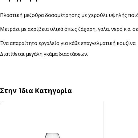
Αναδευτήρες
Πλαστική μεζούρα δοσομέτρησης με χερούλι υψηλής ποιότ
ΜΕΤΑΦΟΡΑ ΦΑΓΗΤΟΥ
Κουβέρ
ΑΝΑΛΩΣΙΜΑ ΕΣΤΙΑΣΗΣ
Μετράει με ακρίβεια υλικά όπως ζάχαρη, γάλα, νερό κ.α. σε
Χαρτί Περιτυλίγματος
Αλουμινόχαρτο
Ένα απαραίτητο εργαλείο για κάθε επαγγελματική κουζίνα.
Σακουλάκια
Μεμβράνη
Διατίθεται μεγάλη γκάμα διαστάσεων.
Τσάντες
Αντικολλητικό Χαρτί &
Λαδόκολλες
Σακούλες Vacuum
Καύσιμη Ύλη
Στην Ίδια Κατηγορία