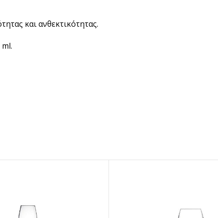
BRANDED ΛΥΣΕΙΣ
ητας και ανθεκτικότητας.
Χάρτινα Ποτήρια
Χαρτιά Περιτυλίγματος
 ml.
Χαρτοπετσέτες
Τσάντες Μεταφοράς
NEW
Lunch Box
Buckets για Κοτόπουλο
Be ins
Λύσεις βά
Food Packag
ΔΕΣ ΠΕΡΙΣ