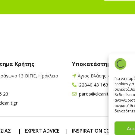
τημα Κρήτης
Υποκατάστημα Πάρου
τράγωνο 13 ΒΙΠΕ, Ηράκλειο
Άγιος Βλάσης Αρχίλοχος,
Για να παρ
cookies γι
22840 43 163
συγκατάθεσ
5 23
paros@cleanit.gr
δεδομένα π
αναγνωριστ
leanit.gr
συγκατάθεσ
δυνατότητε
Απ
ΑΣΙΑΣ
|
EXPERT ADVICE
|
INSPIRATION CORNER
|