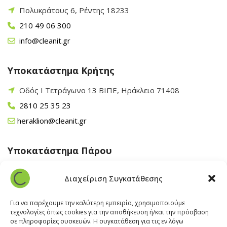
Πολυκράτους 6, Ρέντης 18233
210 49 06 300
info@cleanit.gr
Υποκατάστημα Κρήτης
Οδός Ι Τετράγωνο 13 ΒΙΠΕ, Ηράκλειο 71408
2810 25 35 23
heraklion@cleanit.gr
Υποκατάστημα Πάρου
Άγιος Βλάσης Αρχίλοχος, Πάρος 84400
Διαχείριση Συγκατάθεσης
22840 43 163
paros@cleanit.gr
Για να παρέχουμε την καλύτερη εμπειρία, χρησιμοποιούμε
τεχνολογίες όπως cookies για την αποθήκευση ή/και την πρόσβαση
σε πληροφορίες συσκευών. Η συγκατάθεση για τις εν λόγω