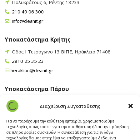
Πολυκράτους 6, Ρέντης 18233
210 49 06 300
info@cleanit.gr
Υποκατάστημα Κρήτης
Οδός Ι Τετράγωνο 13 ΒΙΠΕ, Ηράκλειο 71408
2810 25 35 23
heraklion@cleanit.gr
Υποκατάστημα Πάρου
Άγιος Βλάσης Αρχίλοχος, Πάρος 84400
Διαχείριση Συγκατάθεσης
22840 43 163
paros@cleanit.gr
Για να παρέχουμε την καλύτερη εμπειρία, χρησιμοποιούμε
τεχνολογίες όπως cookies για την αποθήκευση ή/και την πρόσβαση
σε πληροφορίες συσκευών. Η συγκατάθεση για τις εν λόγω
Υποκατάστημα Σαντορίνης
τεχνολογίες θα μας επιτρέψει να επεξεργαστούμε δεδομένα