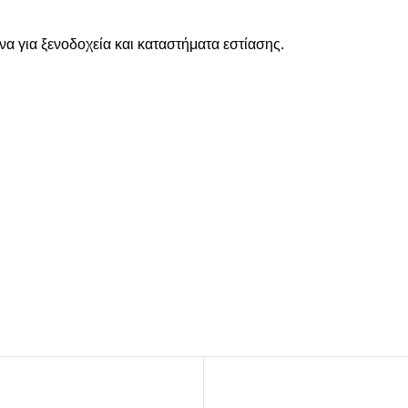
BRANDED ΛΥΣΕΙΣ
α για ξενοδοχεία και καταστήματα εστίασης.
Χάρτινα Ποτήρια
Χαρτιά Περιτυλίγματος
Χαρτοπετσέτες
Τσάντες Μεταφοράς
NEW
ολλες
Lunch Box
Buckets για Κοτόπουλο
Be insp
Λύσεις βάσ
Food Packag
ΔΕΣ ΠΕΡΙΣ