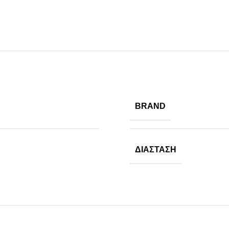
BRAND
ΠΡΟΪΟΝΤΑ ICUP
ΔΙΆΣΤΑΣΗ
Ποτήρια
Καπάκια
Μηχανές
Γνωρίστε την icup
HOT