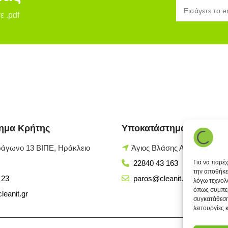
ε .pdf
ημα Κρήτης
Υποκατάστημα Πάρου
ράγωνο 13 ΒΙΠΕ, Ηράκλειο
Άγιος Βλάσης Αρχίλοχος, Π
Για να παρέ
22840 43 163
την αποθήκε
 23
paros@cleanit.gr
λόγω τεχνολ
όπως συμπερ
leanit.gr
συγκατάθεση
λειτουργίες 