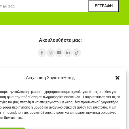
Ακουλουθήστε μας:
Υποκατάστημα Σαντορίνης
Διαχείριση Συγκατάθεσης
άρος 84400
Έξω Γωνία, Σαντορίνη
847 00
χουμε την καλύτερη εμπειρία, χρησιμοποιούμε τεχνολογίες όπως cookies για
22860 22322
υση ή/και την πρόσβαση σε πληροφορίες συσκευών. Η συγκατάθεση για τις εν
santorini@cleanit.gr
ογίες θα μας επιτρέψει να επεξεργαστούμε δεδομένα προσωπικού χαρακτήρα,
ιφορά περιήγησης ή μοναδικά αναγνωριστικά σε αυτόν τον ιστότοπο. Η μη
 ή η ανάκληση της συγκατάθεσης, μπορεί να επηρεάσει αρνητικά ορισμένες
και δυνατότητες.