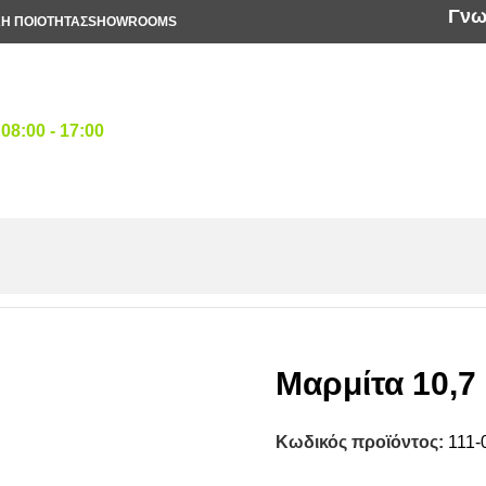
Γνω
ΚΗ ΠΟΙΟΤΗΤΑΣ
SHOWROOMS
ρ
08:00 - 17:00
ελματικές Κατσαρόλες
/
Κατσαρόλες Inox 18/10
/
Μαρμίτα 10,7 lt
Μαρμίτα 10,7 
Κωδικός προϊόντος:
111-