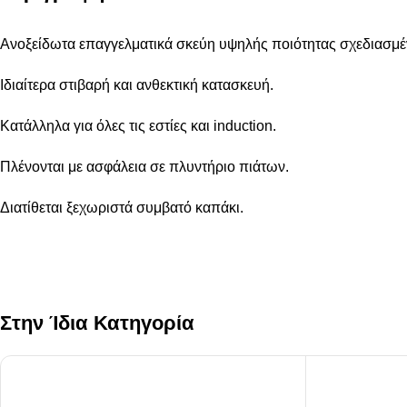
Αναδευτήρες
Ανοξείδωτα επαγγελματικά σκεύη υψηλής ποιότητας σχεδιασμέν
ΜΕΤΑΦΟΡΑ ΦΑΓΗΤΟΥ
Κουβέρ
ΑΝΑΛΩΣΙΜΑ ΕΣΤΙΑΣΗΣ
Ιδιαίτερα στιβαρή και ανθεκτική κατασκευή.
Χαρτί Περιτυλίγματος
Αλουμινόχαρτο
Κατάλληλα για όλες τις εστίες και induction.
Σακουλάκια
Μεμβράνη
Πλένονται με ασφάλεια σε πλυντήριο πιάτων.
Τσάντες
Αντικολλητικό Χαρτί & Λαδόκ
Σακούλες Vacuum
Διατίθεται ξεχωριστά συμβατό καπάκι.
Καύσιμη Ύλη
Στην Ίδια Κατηγορία