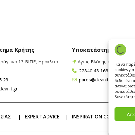
τημα Κρήτης
Υποκατάστημα Πάρου
τράγωνο 13 ΒΙΠΕ, Ηράκλειο
Άγιος Βλάσης Αρχίλοχος,
Για να παρ
cookies γι
22840 43 163
συγκατάθεσ
5 23
paros@cleanit.gr
δεδομένα π
αναγνωριστ
leanit.gr
συγκατάθεσ
δυνατότητε
Απ
ΑΣΙΑΣ
|
EXPERT ADVICE
|
INSPIRATION CORNER
|