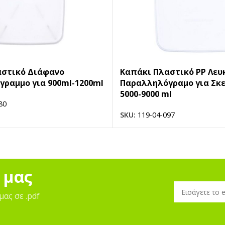
αστικό Διάφανο
Καπάκι Πλαστικό PP Λευ
ραμμο για 900ml-1200ml
Παραλληλόγραμο για Σκε
5000-9000 ml
80
SKU:
119-04-097
 μας
μας σε .pdf