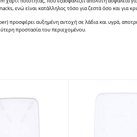
m χαρτί ποιότητας, που εξασφαλίζει απόλυτη ασφάλεια γι
BRANDED ΛΥΣΕΙΣ
nacks, ενώ είναι κατάλληλος τόσο για ζεστά όσο και για κρ
Χάρτινα Ποτήρια
er) προσφέρει αυξημένη αντοχή σε λάδια και υγρά, αποτρέ
Χαρτιά Περιτυλίγματος
λύτερη προστασία του περιεχομένου.
Χαρτοπετσέτες
Τσάντες Μεταφοράς
NEW
Lunch Box
Buckets για Κοτόπουλο
Be ins
Λύσεις βά
Food Packag
ΔΕΣ ΠΕΡΙΣ