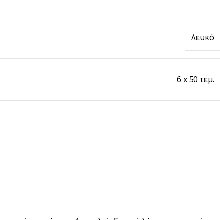
Λευκό
6 x 50 τεμ.