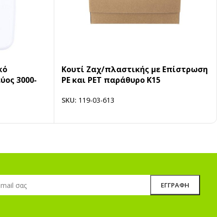
κό
Κουτί Ζαχ/πλαστικής με Επίστρωση
ύος 3000-
PE και PET παράθυρο Κ15
SKU:
119-03-613