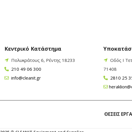
Κεντρικό Κατάστημα
Υποκατάσ
Πολυκράτους 6, Ρέντης 18233
Οδός Ι Τε
210 49 06 300
71408
info@cleanit.gr
2810 25 3
heraklion@c
ΘΕΣΕΙΣ ΕΡΓ