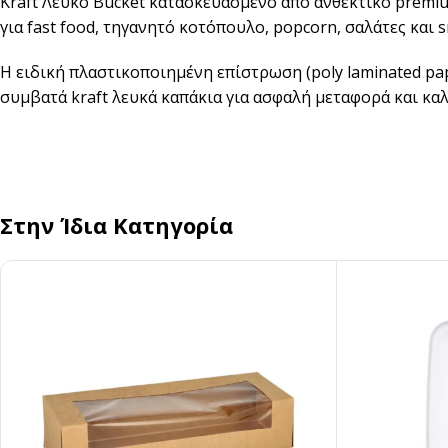
Kraft Λευκό Bucket κατασκευασμένο από ανθεκτικό premiu
Αναδευτήρες
για fast food, τηγανητό κοτόπουλο, popcorn, σαλάτες και s
ΜΕΤΑΦΟΡΑ ΦΑΓΗΤΟΥ
Η ειδική πλαστικοποιημένη επίστρωση (poly laminated pap
Κουβέρ
ΑΝΑΛΩΣΙΜΑ ΕΣΤΙΑΣΗΣ
συμβατά kraft λευκά καπάκια για ασφαλή μεταφορά και κα
Χαρτί Περιτυλίγματος
Αλουμινόχαρτο
Σακουλάκια
Μεμβράνη
Τσάντες
Αντικολλητικό Χαρτί &
Λαδόκολλες
Στην Ίδια Κατηγορία
Σακούλες Vacuum
Καύσιμη Ύλη