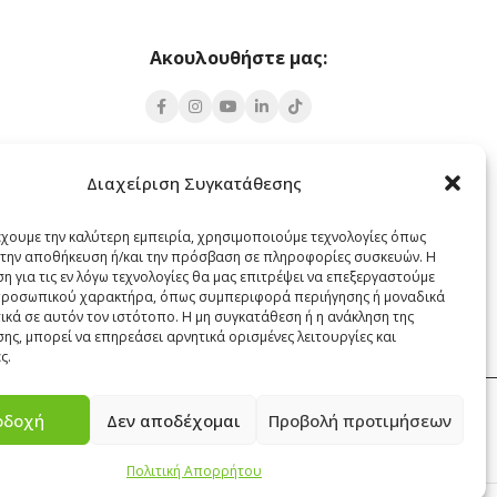
Ακουλουθήστε μας:
Υποκατάστημα Σαντορίνης
Διαχείριση Συγκατάθεσης
 Πάρος 84400
Έξω Γωνία, Σαντορίνη
847 00
έχουμε την καλύτερη εμπειρία, χρησιμοποιούμε τεχνολογίες όπως
α την αποθήκευση ή/και την πρόσβαση σε πληροφορίες συσκευών. Η
22860 22322
η για τις εν λόγω τεχνολογίες θα μας επιτρέψει να επεξεργαστούμε
santorini@cleanit.gr
ροσωπικού χαρακτήρα, όπως συμπεριφορά περιήγησης ή μοναδικά
ικά σε αυτόν τον ιστότοπο. Η μη συγκατάθεση ή η ανάκληση της
ης, μπορεί να επηρεάσει αρνητικά ορισμένες λειτουργίες και
ς.
οδοχή
Δεν αποδέχομαι
Προβολή προτιμήσεων
ΕΠΙΚΟΙΝΩΝΙΑ
Πολιτική Απορρήτου