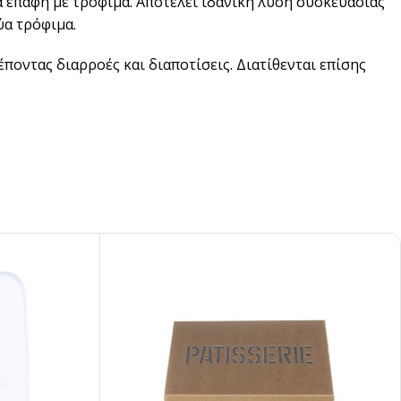
α επαφή με τρόφιμα. Αποτελεί ιδανική λύση συσκευασίας
ύα τρόφιμα.
ποντας διαρροές και διαποτίσεις. Διατίθενται επίσης
pired
σει Brand
ing έμπνευση για το επόμενο σου project.
ΣΟΤΕΡΑ