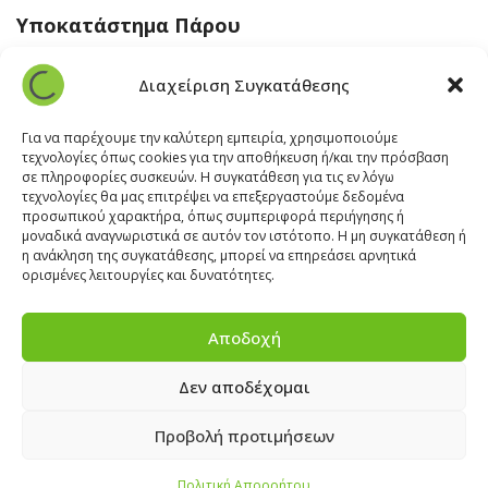
Υποκατάστημα Πάρου
Άγιος Βλάσης Αρχίλοχος, Πάρος 84400
Διαχείριση Συγκατάθεσης
22840 43 163
paros@cleanit.gr
Για να παρέχουμε την καλύτερη εμπειρία, χρησιμοποιούμε
τεχνολογίες όπως cookies για την αποθήκευση ή/και την πρόσβαση
σε πληροφορίες συσκευών. Η συγκατάθεση για τις εν λόγω
Υποκατάστημα Σαντορίνης
τεχνολογίες θα μας επιτρέψει να επεξεργαστούμε δεδομένα
προσωπικού χαρακτήρα, όπως συμπεριφορά περιήγησης ή
μοναδικά αναγνωριστικά σε αυτόν τον ιστότοπο. Η μη συγκατάθεση ή
Έξω Γωνία, Σαντορίνη
847 00
η ανάκληση της συγκατάθεσης, μπορεί να επηρεάσει αρνητικά
22860 22322
ορισμένες λειτουργίες και δυνατότητες.
santorini@cleanit.gr
Αποδοχή
Δεν αποδέχομαι
ΘΕΣΕΙΣ ΕΡΓΑΣΙΑΣ
|
EXPERT ADVICE
|
INSPIRATION
CORNER
|
ΕΠΙΚΟΙΝΩΝΙΑ
Προβολή προτιμήσεων
Πολιτική Απορρήτου