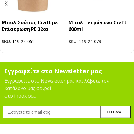
Μπολ Σούπας Craft με
Μπολ Τετράγωνο Craft
Επίστρωση PE 32oz
600ml
SKU:
119-24-051
SKU:
119-24-073
Εγγραφείτε στο Newsletter μας
Εγγραφείτε στο Newsletter μας και λάβετε τον
κατάλογο μας σε .pdf
στο inbox σας.