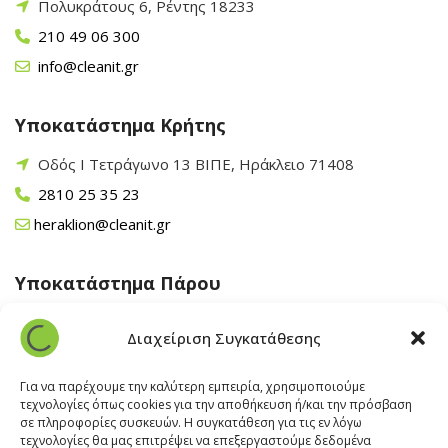
Πολυκράτους 6, Ρέντης 18233
210 49 06 300
info@cleanit.gr
Υποκατάστημα Κρήτης
Οδός Ι Τετράγωνο 13 ΒΙΠΕ, Ηράκλειο 71408
2810 25 35 23
heraklion@cleanit.gr
Υποκατάστημα Πάρου
Άγιος Βλάσης Αρχίλοχος, Πάρος 84400
Διαχείριση Συγκατάθεσης
22840 43 163
paros@cleanit.gr
Για να παρέχουμε την καλύτερη εμπειρία, χρησιμοποιούμε
τεχνολογίες όπως cookies για την αποθήκευση ή/και την πρόσβαση
σε πληροφορίες συσκευών. Η συγκατάθεση για τις εν λόγω
Υποκατάστημα Σαντορίνης
τεχνολογίες θα μας επιτρέψει να επεξεργαστούμε δεδομένα