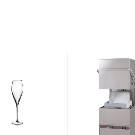
BRANDED ΛΥΣΕΙΣ
Χάρτινα Ποτήρια
Χαρτιά Περιτυλίγματος
Χαρτοπετσέτες
Τσάντες Μεταφοράς
NEW
Lunch Box
Buckets για Κοτόπουλο
Be ins
Λύσεις βά
Food Packag
ΔΕΣ ΠΕΡΙΣ