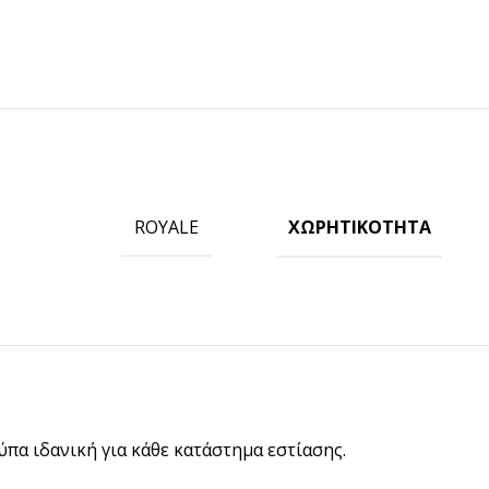
ΧΩΡΗΤΙΚΌΤΗΤΑ
ROYALE
ΠΡΟΪΟΝΤΑ ICUP
Ποτήρια
Καπάκια
Μηχανές
Γνωρίστε την icup
ύπα ιδανική για κάθε κατάστημα εστίασης.
HOT