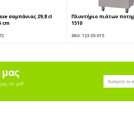
sse σαμπάνιας 29,8 cl
Πλυντήριο πιάτων ποτη
5 cm
1510
72
SKU:
123-05-015
 μας
μας σε .pdf