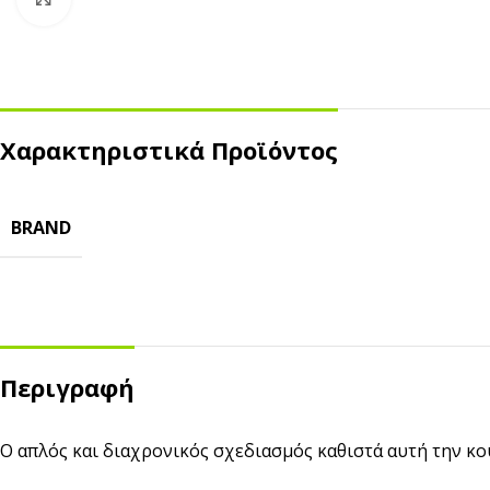
Χαρακτηριστικά Προϊόντος
BRAND
ΣΚΕΥΗ ΤΡΟΦΙΜΩΝ
ΑΝΑΛΩΣΙΜΑ ΚΑΦΕ
Kraft
Χάρτινα Ποτήρια
ECO
Ζαχαροκάλαμο
Πλαστικά Ποτήρια
Περιγραφή
Πλαστικά
Καπάκια
Αλουμίνιο
Καλαμάκια
Ο απλός και διαχρονικός σχεδιασμός καθιστά αυτή την κο
Ψητοπωλείου
Θήκες Μεταφοράς