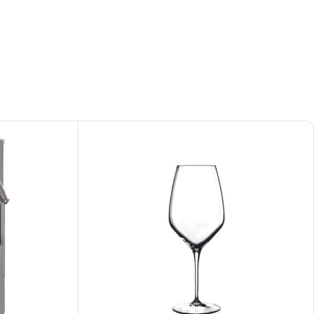
pired
σει Brand
ing έμπνευση για το επόμενο σου project.
ΣΟΤΕΡΑ