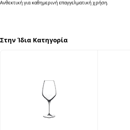
Ανθεκτική για καθημερινή επαγγελματική χρήση.
Αναδευτήρες
ΜΕΤΑΦΟΡΑ ΦΑΓΗΤΟΥ
Κουβέρ
ΑΝΑΛΩΣΙΜΑ ΕΣΤΙΑΣΗΣ
Χαρτί Περιτυλίγματος
Αλουμινόχαρτο
Στην Ίδια Κατηγορία
Σακουλάκια
Μεμβράνη
Τσάντες
Αντικολλητικό Χαρτί &
Λαδόκολλες
Σακούλες Vacuum
Καύσιμη Ύλη