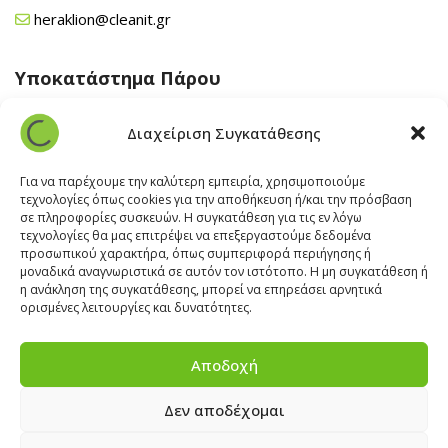
heraklion@cleanit.gr
Υποκατάστημα Πάρου
Άγιος Βλάσης Αρχίλοχος, Πάρος 84400
Διαχείριση Συγκατάθεσης
22840 43 163
paros@cleanit.gr
Για να παρέχουμε την καλύτερη εμπειρία, χρησιμοποιούμε
τεχνολογίες όπως cookies για την αποθήκευση ή/και την πρόσβαση
σε πληροφορίες συσκευών. Η συγκατάθεση για τις εν λόγω
Υποκατάστημα Σαντορίνης
τεχνολογίες θα μας επιτρέψει να επεξεργαστούμε δεδομένα
προσωπικού χαρακτήρα, όπως συμπεριφορά περιήγησης ή
μοναδικά αναγνωριστικά σε αυτόν τον ιστότοπο. Η μη συγκατάθεση ή
Έξω Γωνία, Σαντορίνη
847 00
η ανάκληση της συγκατάθεσης, μπορεί να επηρεάσει αρνητικά
22860 22322
ορισμένες λειτουργίες και δυνατότητες.
santorini@cleanit.gr
Αποδοχή
Δεν αποδέχομαι
ΘΕΣΕΙΣ ΕΡΓΑΣΙΑΣ
|
EXPERT ADVICE
|
INSPIRATION