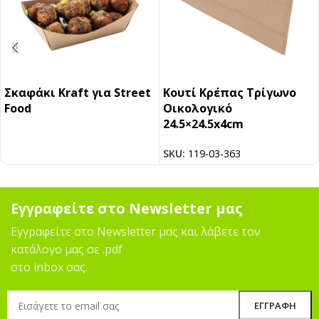
Σκαφάκι Kraft για Street
Κουτί Κρέπας Τρίγωνο
Food
Οικολογικό
24.5×24.5x4cm
SKU:
119-03-363
Εγγραφείτε στο Newsletter μας
Εγγραφείτε στο Newsletter μας και λάβετε τον
κατάλογο μας σε .pdf
στο inbox σας.