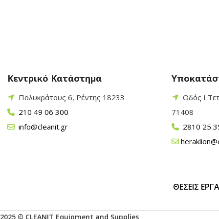
Κεντρικό Κατάστημα
Υποκατάσ
Πολυκράτους 6, Ρέντης 18233
Οδός Ι Τε
210 49 06 300
71408
info@cleanit.gr
2810 25 3
heraklion@c
ΘΕΣΕΙΣ ΕΡΓ
2025 © CLEANIT Equipment and Supplies