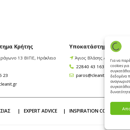
τημα Κρήτης
Υποκατάστημα Πάρου
τράγωνο 13 ΒΙΠΕ, Ηράκλειο
Άγιος Βλάσης Αρχίλοχος,
Για να παρ
cookies γι
22840 43 163
συγκατάθεσ
5 23
paros@cleanit.gr
δεδομένα π
αναγνωριστ
leanit.gr
συγκατάθεσ
δυνατότητε
Απ
ΑΣΙΑΣ
|
EXPERT ADVICE
|
INSPIRATION CORNER
|