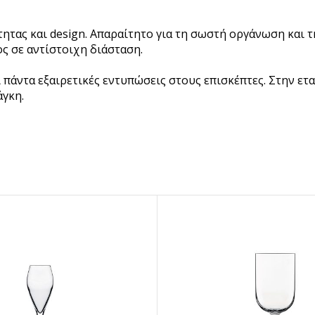
BRANDED ΛΥΣΕΙΣ
ητας και design. Απαραίτητο για τη σωστή οργάνωση και τ
Χάρτινα Ποτήρια
ς σε αντίστοιχη διάσταση.
Χαρτιά Περιτυλίγματος
άντα εξαιρετικές εντυπώσεις στους επισκέπτες. Στην εται
Χαρτοπετσέτες
άγκη.
Τσάντες Μεταφοράς
NEW
Lunch Box
Buckets για Κοτόπουλο
Be ins
Λύσεις βά
Food Packag
ΔΕΣ ΠΕΡΙΣ