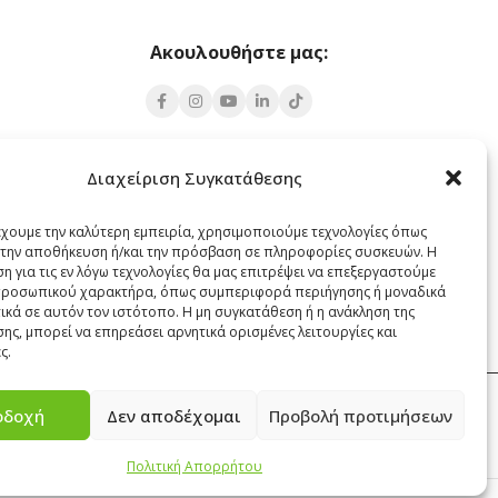
Ακουλουθήστε μας:
Υποκατάστημα Σαντορίνης
Διαχείριση Συγκατάθεσης
 Πάρος 84400
Έξω Γωνία, Σαντορίνη
847 00
έχουμε την καλύτερη εμπειρία, χρησιμοποιούμε τεχνολογίες όπως
α την αποθήκευση ή/και την πρόσβαση σε πληροφορίες συσκευών. Η
22860 22322
η για τις εν λόγω τεχνολογίες θα μας επιτρέψει να επεξεργαστούμε
santorini@cleanit.gr
ροσωπικού χαρακτήρα, όπως συμπεριφορά περιήγησης ή μοναδικά
ικά σε αυτόν τον ιστότοπο. Η μη συγκατάθεση ή η ανάκληση της
ης, μπορεί να επηρεάσει αρνητικά ορισμένες λειτουργίες και
ς.
οδοχή
Δεν αποδέχομαι
Προβολή προτιμήσεων
ΕΠΙΚΟΙΝΩΝΙΑ
Πολιτική Απορρήτου