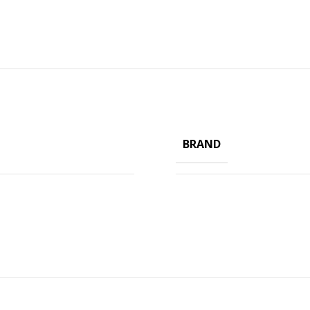
BRAND
ΠΡΟΪΟΝΤΑ ICUP
Ποτήρια
Καπάκια
Μηχανές
Γνωρίστε την icup
HOT