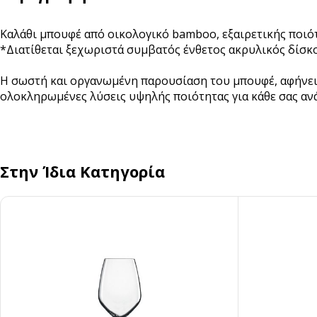
Αναδευτήρες
Καλάθι μπουφέ από οικολογικό bamboo, εξαιρετικής ποιότ
ΜΕΤΑΦΟΡΑ ΦΑΓΗΤΟΥ
*Διατίθεται ξεχωριστά συμβατός ένθετος ακρυλικός δίσκο
Κουβέρ
ΑΝΑΛΩΣΙΜΑ ΕΣΤΙΑΣΗΣ
Η σωστή και οργανωμένη παρουσίαση του μπουφέ, αφήνει π
Χαρτί Περιτυλίγματος
Αλουμινόχαρτο
ολοκληρωμένες λύσεις υψηλής ποιότητας για κάθε σας αν
Σακουλάκια
Μεμβράνη
Τσάντες
Αντικολλητικό Χαρτί &
Λαδόκολλες
Στην Ίδια Κατηγορία
Σακούλες Vacuum
Καύσιμη Ύλη