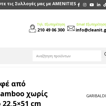
τε τις Συλλογές μας με AMENITIES
Τηλ. Εξυπηρέτηση
Email Εξυπηρέτηση
210 49 06 300
info@cleanit.
mboo χωρίς ένθετο δίσκο 22,5×51 cm
υφέ από
bamboo χωρίς
GARIBALDI
 22,5×51 cm