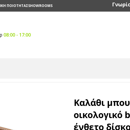
Γνωρίσ
ΙΚΗ ΠΟΙΟΤΗΤΑΣ
SHOWROOMS
αρ
08:00 - 17:00
σκοι & Σκεύη
/
Καλάθια
/
Καλάθι μπουφέ από οικολογικό ba
Καλάθι μπο
οικολογικό 
ένθετο δίσκο