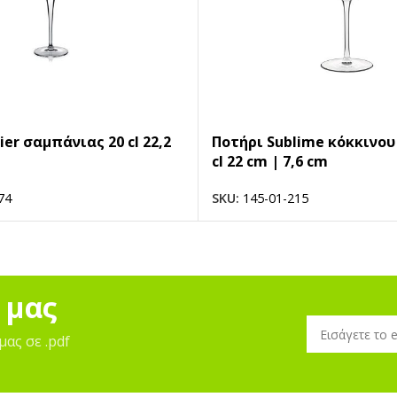
ier σαμπάνιας 20 cl 22,2
Ποτήρι Sublime κόκκινου
cl 22 cm | 7,6 cm
74
SKU:
145-01-215
 μας
μας σε .pdf