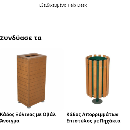
Εξειδικευμένο Ηelp Desk
Συνδύασε τα
Κάδος Ξύλινος με Οβάλ
Κάδος Απορριμμάτων
Άνοιγμα
Επιστύλος με Πηχάκια