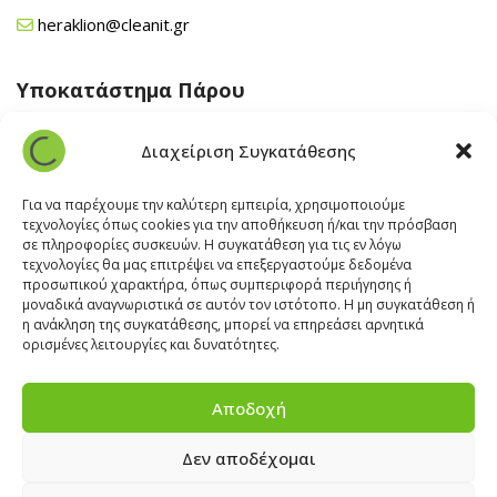
heraklion@cleanit.gr
Υποκατάστημα Πάρου
Άγιος Βλάσης Αρχίλοχος, Πάρος 84400
Διαχείριση Συγκατάθεσης
22840 43 163
paros@cleanit.gr
Για να παρέχουμε την καλύτερη εμπειρία, χρησιμοποιούμε
τεχνολογίες όπως cookies για την αποθήκευση ή/και την πρόσβαση
σε πληροφορίες συσκευών. Η συγκατάθεση για τις εν λόγω
Υποκατάστημα Σαντορίνης
τεχνολογίες θα μας επιτρέψει να επεξεργαστούμε δεδομένα
προσωπικού χαρακτήρα, όπως συμπεριφορά περιήγησης ή
μοναδικά αναγνωριστικά σε αυτόν τον ιστότοπο. Η μη συγκατάθεση ή
Έξω Γωνία, Σαντορίνη
847 00
η ανάκληση της συγκατάθεσης, μπορεί να επηρεάσει αρνητικά
22860 22322
ορισμένες λειτουργίες και δυνατότητες.
santorini@cleanit.gr
Αποδοχή
Δεν αποδέχομαι
ΘΕΣΕΙΣ ΕΡΓΑΣΙΑΣ
|
EXPERT ADVICE
|
INSPIRATION