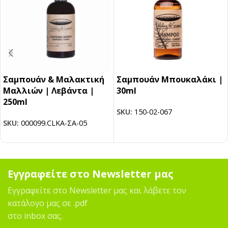
Σαμπουάν & Μαλακτική
Σαμπουάν Μπουκαλάκι |
Μαλλιών | Λεβάντα |
30ml
250ml
SKU:
150-02-067
SKU:
000099.CLΚΑ-ΣΑ-05
Εγγραφείτε στο Newsletter μας
Εγγραφείτε στο Newsletter μας και λάβετε τον
κατάλογο μας σε .pdf
στο inbox σας.