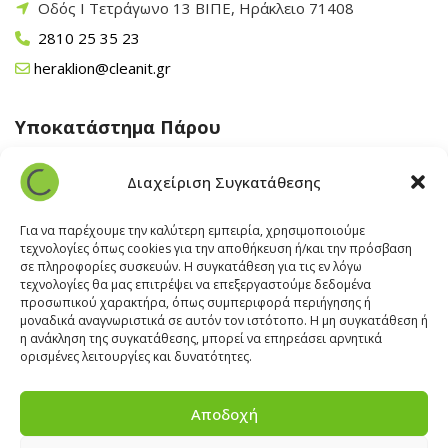
Οδός Ι Τετράγωνο 13 ΒΙΠΕ, Ηράκλειο 71408
2810 25 35 23
heraklion@cleanit.gr
Υποκατάστημα Πάρου
Άγιος Βλάσης Αρχίλοχος, Πάρος 84400
Διαχείριση Συγκατάθεσης
22840 43 163
paros@cleanit.gr
Για να παρέχουμε την καλύτερη εμπειρία, χρησιμοποιούμε
τεχνολογίες όπως cookies για την αποθήκευση ή/και την πρόσβαση
σε πληροφορίες συσκευών. Η συγκατάθεση για τις εν λόγω
Υποκατάστημα Σαντορίνης
τεχνολογίες θα μας επιτρέψει να επεξεργαστούμε δεδομένα
προσωπικού χαρακτήρα, όπως συμπεριφορά περιήγησης ή
μοναδικά αναγνωριστικά σε αυτόν τον ιστότοπο. Η μη συγκατάθεση ή
Έξω Γωνία, Σαντορίνη
847 00
η ανάκληση της συγκατάθεσης, μπορεί να επηρεάσει αρνητικά
22860 22322
ορισμένες λειτουργίες και δυνατότητες.
santorini@cleanit.gr
Αποδοχή