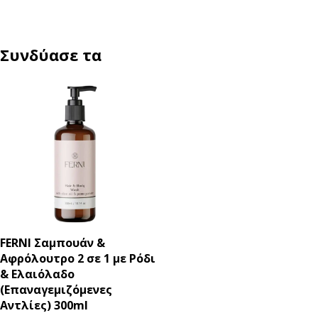
Συνδύασε τα
FERNI Σαμπουάν &
Αφρόλουτρο 2 σε 1 με Ρόδι
& Ελαιόλαδο
(Επαναγεμιζόμενες
Αντλίες) 300ml