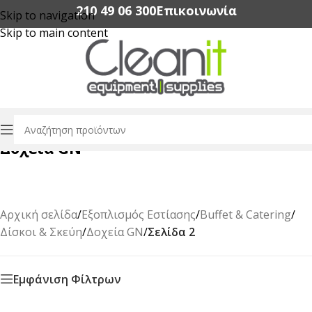
210 49 06 300‬
Επικοινωνία
Skip to navigation
Skip to main content
Δοχεία GN
Αρχική σελίδα
/
Εξοπλισμός Εστίασης
/
Buffet & Catering
/
Δίσκοι & Σκεύη
/
Δοχεία GN
/
Σελίδα 2
Εμφάνιση Φίλτρων