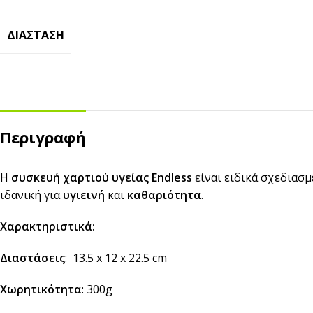
Αναδευτήρες
ΔΙΆΣΤΑΣΗ
ΜΕΤΑΦΟΡΑ ΦΑΓΗΤΟΥ
Κουβέρ
ΑΝΑΛΩΣΙΜΑ ΕΣΤΙΑΣΗΣ
Χαρτί Περιτυλίγματος
Αλουμινόχαρτο
Σακουλάκια
Μεμβράνη
Τσάντες
Αντικολλητικό Χαρτί &
Περιγραφή
Λαδόκολλες
Σακούλες Vacuum
Η
συσκευή χαρτιού υγείας
Endless
είναι ειδικά σχεδιασ
Καύσιμη Ύλη
ιδανική για
υγιεινή
και
καθαριότητα
.
Χαρακτηριστικά:
Διαστάσεις
: 13.5 x 12 x 22.5 cm
Χωρητικότητα
: 300g