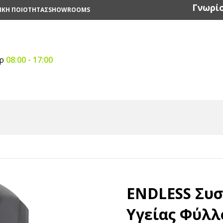
Γνωρίσ
ΙΚΗ ΠΟΙΟΤΗΤΑΣ
SHOWROOMS
αρ
08:00 - 17:00
ευές Διανομής Χαρτιού
/
Συσκευές Διανομής Χειροπετσέτας
ENDLESS Συσ
Υγείας Φύλ