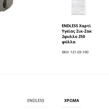
ENDLESS Χαρτί
Υγείας Ζικ-Ζακ
2φυλλο 250
φύλλα
SKU:
121-03-100
ΠΡΟΪΟΝΤΑ ICUP
Ποτήρια
Καπάκια
Μηχανές
Γνωρίστε την icup
ΧΡΏΜΑ
ENDLESS
HOT