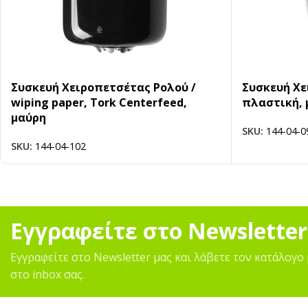
Συσκευή Xειροπετσέτας Ρολού /
Συσκευή Χε
wiping paper, Tork Centerfeed,
πλαστική, 
μαύρη
SKU:
144-04-0
SKU:
144-04-102
Εγγραφείτε στο Newsletter
Εγγραφείτε στο Newsletter μας και λάβετε τον κατάλογο 
στο inbox σας.