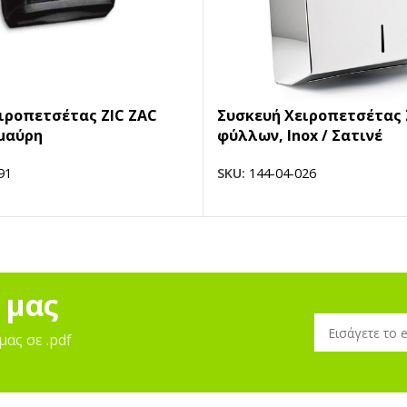
ιροπετσέτας ZIC ZAC
Συσκευή Xειροπετσέτας 
μαύρη
φύλλων, Inox / Σατινέ
91
SKU:
144-04-026
 μας
μας σε .pdf