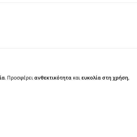
ία
. Προσφέρει
ανθεκτικότητα
και
ευκολία στη χρήση
,
pired
σει Brand
ing έμπνευση για το επόμενο σου project.
ΣΟΤΕΡΑ