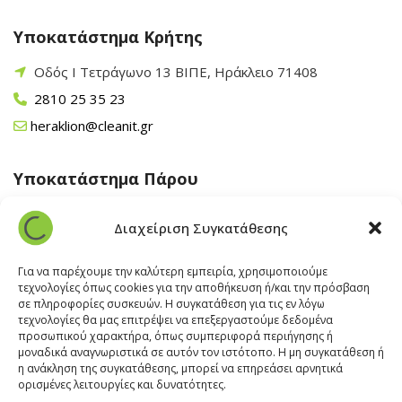
Υποκατάστημα Κρήτης
Οδός Ι Τετράγωνο 13 ΒΙΠΕ, Ηράκλειο 71408
2810 25 35 23
heraklion@cleanit.gr
Υποκατάστημα Πάρου
Άγιος Βλάσης Αρχίλοχος, Πάρος 84400
Διαχείριση Συγκατάθεσης
22840 43 163
paros@cleanit.gr
Για να παρέχουμε την καλύτερη εμπειρία, χρησιμοποιούμε
τεχνολογίες όπως cookies για την αποθήκευση ή/και την πρόσβαση
σε πληροφορίες συσκευών. Η συγκατάθεση για τις εν λόγω
Υποκατάστημα Σαντορίνης
τεχνολογίες θα μας επιτρέψει να επεξεργαστούμε δεδομένα
προσωπικού χαρακτήρα, όπως συμπεριφορά περιήγησης ή
μοναδικά αναγνωριστικά σε αυτόν τον ιστότοπο. Η μη συγκατάθεση ή
Έξω Γωνία, Σαντορίνη
847 00
η ανάκληση της συγκατάθεσης, μπορεί να επηρεάσει αρνητικά
22860 22322
ορισμένες λειτουργίες και δυνατότητες.