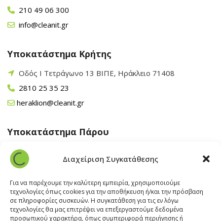
210 49 06 300
info@cleanit.gr
Υποκατάστημα Κρήτης
Οδός Ι Τετράγωνο 13 ΒΙΠΕ, Ηράκλειο 71408
2810 25 35 23
heraklion@cleanit.gr
Υποκατάστημα Πάρου
Άγιος Βλάσης Αρχίλοχος, Πάρος 84400
Διαχείριση Συγκατάθεσης
22840 43 163
paros@cleanit.gr
Για να παρέχουμε την καλύτερη εμπειρία, χρησιμοποιούμε
τεχνολογίες όπως cookies για την αποθήκευση ή/και την πρόσβαση
σε πληροφορίες συσκευών. Η συγκατάθεση για τις εν λόγω
Υποκατάστημα Σαντορίνης
τεχνολογίες θα μας επιτρέψει να επεξεργαστούμε δεδομένα
προσωπικού χαρακτήρα, όπως συμπεριφορά περιήγησης ή