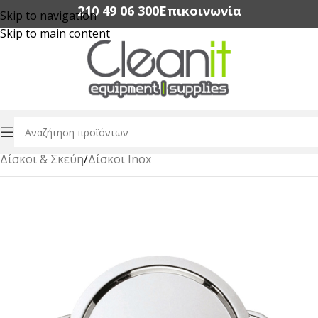
210 49 06 300‬
Επικοινωνία
Skip to navigation
Skip to main content
Αρχική σελίδα
/
Εξοπλισμός Εστίασης
/
Buffet & Catering
/
Δίσκοι & Σκεύη
/
Δίσκοι Ιnox