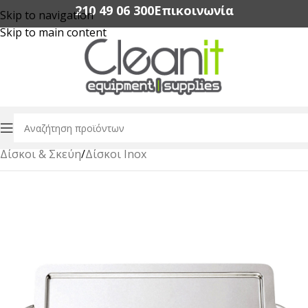
210 49 06 300‬
Επικοινωνία
Skip to navigation
Skip to main content
Αρχική σελίδα
/
Εξοπλισμός Εστίασης
/
Buffet & Catering
/
Δίσκοι & Σκεύη
/
Δίσκοι Ιnox