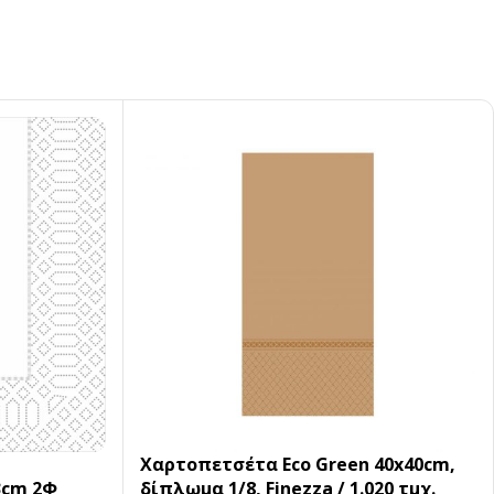
Χαρτοπετσέτα Eco Green 40x40cm,
3cm 2Φ
δίπλωμα 1/8, Finezza / 1.020 τμχ.