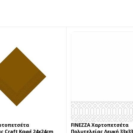
αρτοπετσέτα
FINEZZA Χαρτοπετσέτα
ς Craft Καφέ 24x24cm
Πολυτελείας Λευκή 33x3