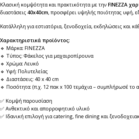
Κλασική κομψότητα και πρακτικότητα με την
FINEZZA χα
Αναδευτήρες
διαστάσεις
40x40cm
, προσφέρει υψηλής ποιότητας υφή, 
ΜΕΤΑΦΟΡΑ ΦΑΓΗΤΟΥ
Κουβέρ
ΑΝΑΛΩΣΙΜΑ ΕΣΤΙΑΣΗΣ
Κατάλληλη για εστιατόρια, ξενοδοχεία, εκδηλώσεις και κά
Χαρτί Περιτυλίγματος
Αλουμινόχαρτο
Χαρακτηριστικά προϊόντος:
Σακουλάκια
Μεμβράνη
🔹 Μάρκα: FINEZZA
🔹 Τύπος: Φάκελος για μαχαιροπίρουνα
Τσάντες
Αντικολλητικό Χαρτί &
Λαδόκολλες
🔹 Χρώμα: Λευκό
🔹 Υφή: Πολυτελείας
Σακούλες Vacuum
🔹 Διαστάσεις: 40 x 40 cm
Καύσιμη Ύλη
🔹 Ποσότητα: (π.χ. 12 πακ x 100 τεμάχια – συμπλήρωσέ το α
✅ Κομψή παρουσίαση
✅ Ανθεκτικό και απορροφητικό υλικό
✅ Ιδανική επιλογή για catering, fine dining και ξενοδοχει