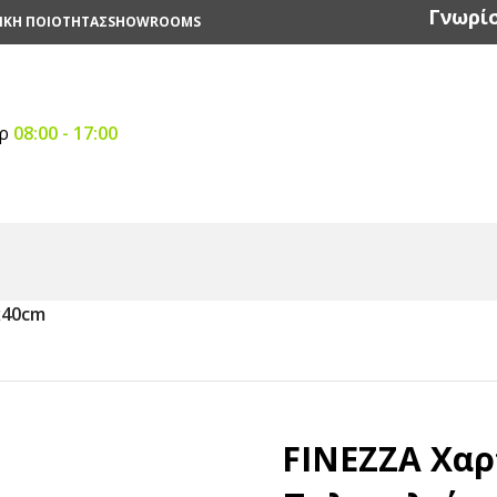
Γνωρίσ
ΙΚΗ ΠΟΙΟΤΗΤΑΣ
SHOWROOMS
αρ
08:00 - 17:00
οπετσετες Eπαγγελματικες
/
Χαρτοπετσέτες Πολυτελείας
/
x40cm
FINEZZA Χα