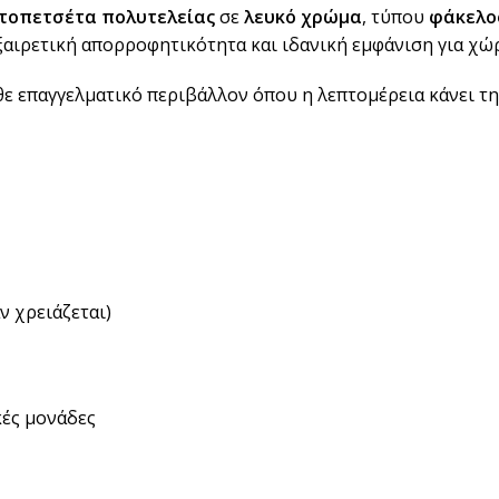
ρτοπετσέτα πολυτελείας
σε
λευκό χρώμα
, τύπου
φάκελο
BRANDED ΛΥΣΕΙΣ
εξαιρετική απορροφητικότητα και ιδανική εμφάνιση για χ
Χάρτινα Ποτήρια
Χαρτιά Περιτυλίγματος
θε επαγγελματικό περιβάλλον όπου η λεπτομέρεια κάνει τη
Χαρτοπετσέτες
Τσάντες Μεταφοράς
NEW
Lunch Box
Buckets για Κοτόπουλο
ν χρειάζεται)
Be ins
Λύσεις βά
Food Packag
ακές μονάδες
ΔΕΣ ΠΕΡΙΣ