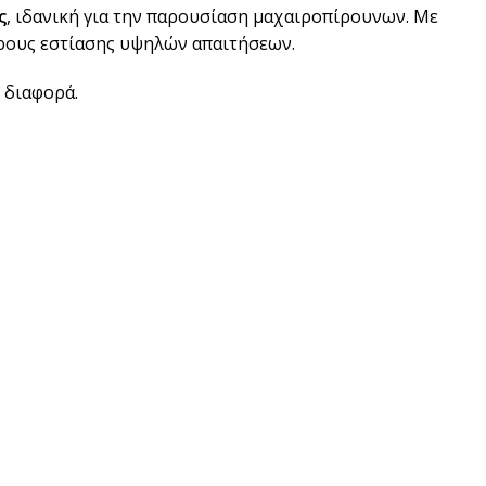
ς
, ιδανική για την παρουσίαση μαχαιροπίρουνων. Με
ώρους εστίασης υψηλών απαιτήσεων.
 διαφορά.
pired
σει Brand
ing έμπνευση για το επόμενο σου project.
ΣΟΤΕΡΑ