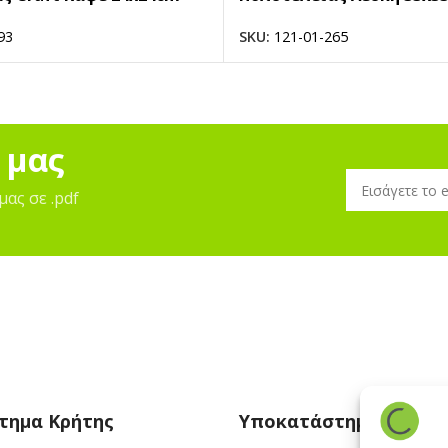
93
SKU:
121-01-265
 μας
μας σε .pdf
τημα Κρήτης
Υποκατάστημα Πάρου