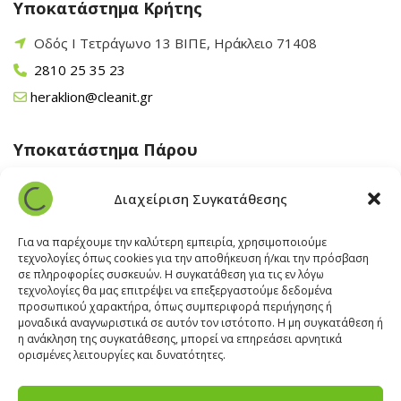
Υποκατάστημα Κρήτης
Οδός Ι Τετράγωνο 13 ΒΙΠΕ, Ηράκλειο 71408
2810 25 35 23
heraklion@cleanit.gr
Υποκατάστημα Πάρου
Άγιος Βλάσης Αρχίλοχος, Πάρος 84400
Διαχείριση Συγκατάθεσης
22840 43 163
paros@cleanit.gr
Για να παρέχουμε την καλύτερη εμπειρία, χρησιμοποιούμε
τεχνολογίες όπως cookies για την αποθήκευση ή/και την πρόσβαση
σε πληροφορίες συσκευών. Η συγκατάθεση για τις εν λόγω
Υποκατάστημα Σαντορίνης
τεχνολογίες θα μας επιτρέψει να επεξεργαστούμε δεδομένα
προσωπικού χαρακτήρα, όπως συμπεριφορά περιήγησης ή
μοναδικά αναγνωριστικά σε αυτόν τον ιστότοπο. Η μη συγκατάθεση ή
Έξω Γωνία, Σαντορίνη
847 00
η ανάκληση της συγκατάθεσης, μπορεί να επηρεάσει αρνητικά
22860 22322
ορισμένες λειτουργίες και δυνατότητες.
santorini@cleanit.gr