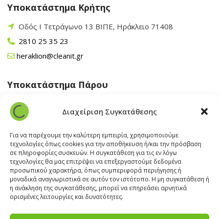
Υποκατάστημα Κρήτης
Οδός Ι Τετράγωνο 13 ΒΙΠΕ, Ηράκλειο 71408
2810 25 35 23
heraklion@cleanit.gr
Υποκατάστημα Πάρου
Άγιος Βλάσης Αρχίλοχος, Πάρος 84400
Διαχείριση Συγκατάθεσης
22840 43 163
paros@cleanit.gr
Για να παρέχουμε την καλύτερη εμπειρία, χρησιμοποιούμε
τεχνολογίες όπως cookies για την αποθήκευση ή/και την πρόσβαση
σε πληροφορίες συσκευών. Η συγκατάθεση για τις εν λόγω
Υποκατάστημα Σαντορίνης
τεχνολογίες θα μας επιτρέψει να επεξεργαστούμε δεδομένα
προσωπικού χαρακτήρα, όπως συμπεριφορά περιήγησης ή
μοναδικά αναγνωριστικά σε αυτόν τον ιστότοπο. Η μη συγκατάθεση ή
Έξω Γωνία, Σαντορίνη
847 00
η ανάκληση της συγκατάθεσης, μπορεί να επηρεάσει αρνητικά
22860 22322
ορισμένες λειτουργίες και δυνατότητες.
santorini@cleanit.gr