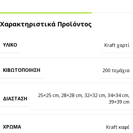
Χαρακτηριστικά Προϊόντος
ΥΛΙΚΌ
Kraft χαρτί
ΚΙΒΩΤΟΠΟΊΗΣΗ
200 τεμάχια
25×25 cm
,
28×28 cm
,
32×32 cm
,
34×34 cm
,
ΔΙΆΣΤΑΣΗ
39×39 cm
ΧΡΏΜΑ
Kraft καφέ