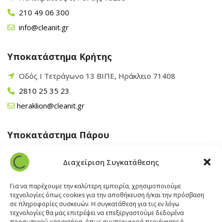
210 49 06 300
info@cleanit.gr
Υποκατάστημα Κρήτης
Οδός Ι Τετράγωνο 13 ΒΙΠΕ, Ηράκλειο 71408
2810 25 35 23
heraklion@cleanit.gr
Υποκατάστημα Πάρου
Άγιος Βλάσης Αρχίλοχος, Πάρος 84400
Διαχείριση Συγκατάθεσης
22840 43 163
paros@cleanit.gr
Για να παρέχουμε την καλύτερη εμπειρία, χρησιμοποιούμε
τεχνολογίες όπως cookies για την αποθήκευση ή/και την πρόσβαση
σε πληροφορίες συσκευών. Η συγκατάθεση για τις εν λόγω
Υποκατάστημα Σαντορίνης
τεχνολογίες θα μας επιτρέψει να επεξεργαστούμε δεδομένα
προσωπικού χαρακτήρα, όπως συμπεριφορά περιήγησης ή